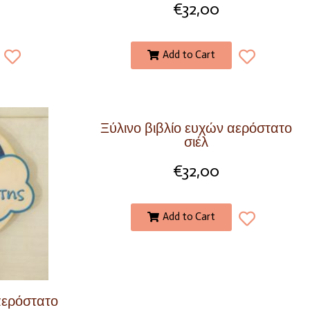
€
32,00
Add to Cart
Ξύλινο βιβλίο ευχών αερόστατο
σιέλ
€
32,00
Add to Cart
αερόστατο