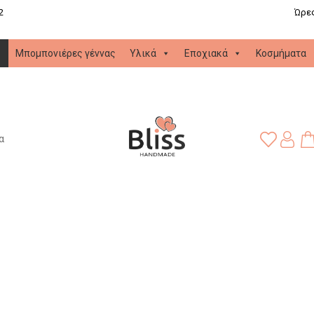
2
Ώρες
Μπομπονιέρες γέννας
Υλικά
Εποχιακά
Κοσμήματα
α