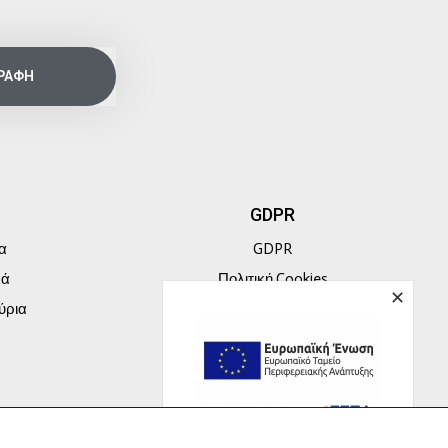
ΡΑΦΗ
GDPR
α
GDPR
κά
Πολιτική Cookies
✕
ύρια
Πολιτική Απορρήτου
Προσωπικά Δεδομένα
Τρόποι Πληρωμής