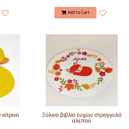
Add to Cart
 κίτρινο
Ξύλινο βιβλίο ευχών στρογγυλό
αλεπού