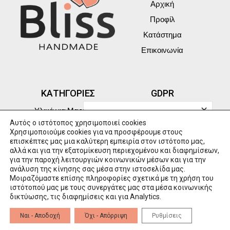
Αρχική
Προφίλ
Κατάστημα
Επικοινωνία
ΚΑΤΗΓΟΡΙΕΣ
GDPR
✕
Υλικά για Μαρτάκια
GDPR
Αυτός ο ιστότοπος χρησιμοποιεί cookies
Ξύλινα διακοσμητικά
Πολιτική Cookies
Χρησιμοποιούμε cookies για να προσφέρουμε στους
επισκέπτες μας μια καλύτερη εμπειρία στον ιστότοπο μας,
Χριστουγεννιάτικα γούρια
Πολιτική Απορρήτου
αλλά και για την εξατομίκευση περιεχομένου και διαφημίσεων,
Μαρτάκια
Προσωπικά Δεδομένα
για την παροχή λειτουργιών κοινωνικών μέσων και για την
ανάλυση της κίνησης σας μέσα στην ιστοσελίδα μας.
Τρόποι Πληρωμής
Μοιραζόμαστε επίσης πληροφορίες σχετικά με τη χρήση του
ιστότοπού μας με τους συνεργάτες μας στα μέσα κοινωνικής
δικτύωσης, τις διαφημίσεις και για Analytics.
powered by GSQUARED (aka GxG)
Ναι - Αποδοχή
Όχι - Απόρριψη
Ρυθμίσεις