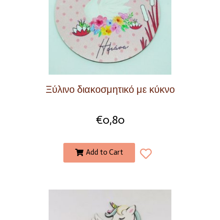
Ξύλινο διακοσμητικό με κύκνο
€
0,80
Add to Cart