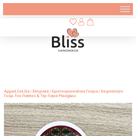
Αρχική Σελίδα
/
Εποχιακά
/
Χριστουγεννιάτικα Γούρια
/ Χειροποίητο
Γούρι Τον Παππού & Την Γιαγιά Plexiglass