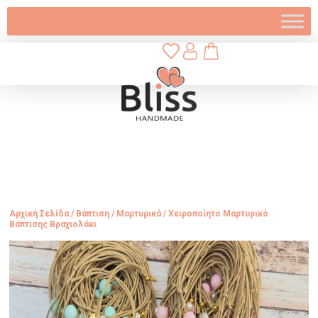
Αρχική Σελίδα
/
Βάπτιση
/
Μαρτυρικά
/ Χειροποίητο Μαρτυρικό
Βάπτισης Βραχιολάκι