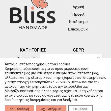
Αρχική
Προφίλ
Κατάστημα
Επικοινωνία
ΚΑΤΗΓΟΡΙΕΣ
GDPR
✕
Υλικά για Μαρτάκια
GDPR
Αυτός ο ιστότοπος χρησιμοποιεί cookies
Ξύλινα διακοσμητικά
Πολιτική Cookies
Χρησιμοποιούμε cookies για να προσφέρουμε στους
Χριστουγεννιάτικα γούρια
Πολιτική Απορρήτου
επισκέπτες μας μια καλύτερη εμπειρία στον ιστότοπο μας,
αλλά και για την εξατομίκευση περιεχομένου και διαφημίσεων,
Μαρτάκια
Προσωπικά Δεδομένα
για την παροχή λειτουργιών κοινωνικών μέσων και για την
ανάλυση της κίνησης σας μέσα στην ιστοσελίδα μας.
Τρόποι Πληρωμής
Μοιραζόμαστε επίσης πληροφορίες σχετικά με τη χρήση του
ιστότοπού μας με τους συνεργάτες μας στα μέσα κοινωνικής
δικτύωσης, τις διαφημίσεις και για Analytics.
powered by GSQUARED (aka GxG)
Ναι - Αποδοχή
Όχι - Απόρριψη
Ρυθμίσεις